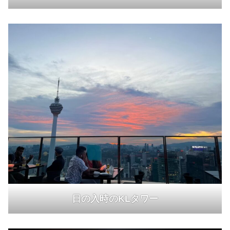
日の入時
の
KLタワー