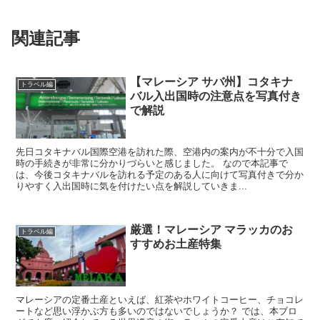
関連記事
【マレーシア サバ州】コタキナ
トラベル編
バル入出国時の注意点を写真付き
で解説
先日コタキナバル国際空港を訪れた際、空港内の案内が不十分で入国
時の手続きが非常に分かりづらいと感じました。 なので本記事で
は、今後コタキナバルを訪れる予定のある人に向けて写真付きで分か
りやすく入出国時に気を付けたい点を解説していきま...
厳選！マレーシア マラッカのお
トラベル編
すすめお土産特集
マレーシアの定番土産といえば、紅茶やホワイトコーヒー、チョコレ
ートなど思い浮かぶ方も多いのではないでしょうか？ では、本ブロ