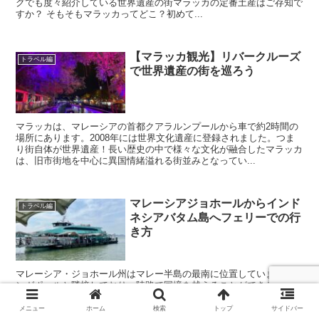
グでも度々紹介している世界遺産の街マラッカの定番土産はご存知で
すか？ そもそもマラッカってどこ？初めて...
【マラッカ観光】リバークルーズ
トラベル編
で世界遺産の街を巡ろう
マラッカは、マレーシアの首都クアラルンプールから車で約2時間の
場所にあります。2008年には世界文化遺産に登録されました。つま
り街自体が世界遺産！長い歴史の中で様々な文化が融合したマラッカ
は、旧市街地を中心に異国情緒溢れる街並みとなってい...
マレーシアジョホールからインド
トラベル編
ネシアバタム島へフェリーでの行
き方
マレーシア・ジョホール州はマレー半島の最南に位置しています。シ
ンガポールと隣接しており、陸路で国境を越えることができることで
も有名ですね。 実はシンガポールだけでなく、インドネシアもマレ
ーシアと距離的に近い国で、特にインドネシア・バ...
メニュー
ホーム
検索
トップ
サイドバー