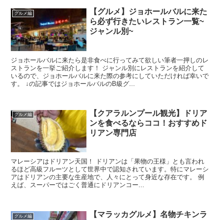
【グルメ】ジョホールバルに来た
グルメ編
ら必ず行きたいレストラン一覧~
ジャンル別~
ジョホールバルに来たら是非食べに行ってみて欲しい筆者一押しのレ
ストランを一挙ご紹介します！ ジャンル別にレストランを紹介して
いるので、ジョホールバルに来た際の参考にしていただければ幸いで
す。 ↓の記事ではジョホールバルのB級グ...
【クアラルンプール観光】ドリア
グルメ編
ンを食べるならココ！おすすめド
リアン専門店
マレーシアはドリアン天国！ ドリアンは「果物の王様」とも言われ
るほど高級フルーツとして世界中で認知されています。特にマレーシ
アはドリアンの主要な生産地で、人々にとって身近な存在です。 例
えば、スーパーではごく普通にドリアンコー...
【マラッカグルメ】名物チキンラ
グルメ編