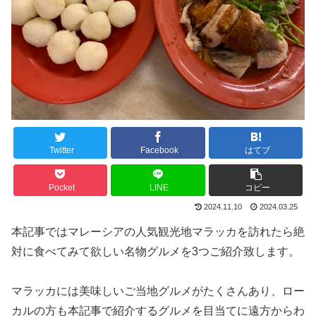
Twitter
Facebook
はてブ
Pocket
LINE
コピー
2024.11.10
2024.03.25
本記事ではマレーシアの人気観光地マラッカを訪れたら絶
対に食べてみて欲しい名物グルメを3つご紹介致します。
マラッカには美味しいご当地グルメがたくさんあり、ロー
カルの方も本記事で紹介するグルメを目当てに遠方からわ