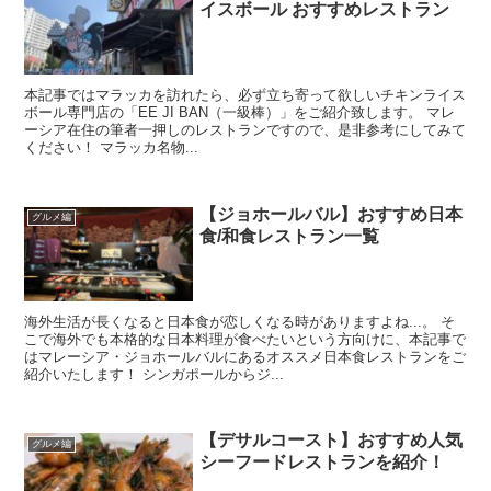
イスボール おすすめレストラン
本記事ではマラッカを訪れたら、必ず立ち寄って欲しいチキンライス
ボール専門店の「EE JI BAN（一級棒）」をご紹介致します。 マレ
ーシア在住の筆者一押しのレストランですので、是非参考にしてみて
ください！ マラッカ名物...
【ジョホールバル】おすすめ日本
グルメ編
食/和食レストラン一覧
海外生活が長くなると日本食が恋しくなる時がありますよね...。 そ
こで海外でも本格的な日本料理が食べたいという方向けに、本記事で
はマレーシア・ジョホールバルにあるオススメ日本食レストランをご
紹介いたします！ シンガポールからジ...
【デサルコースト】おすすめ人気
グルメ編
シーフードレストランを紹介！