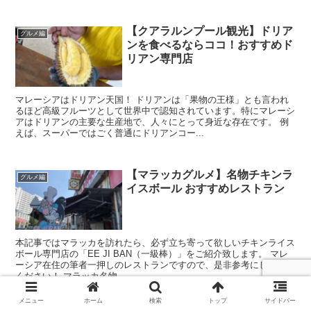
【クアラルンプール観光】ドリア
グルメ編
ンを食べるならココ！おすすめド
リアン専門店
マレーシアはドリアン天国！ ドリアンは「果物の王様」とも言われ
るほど高級フルーツとして世界中で認知されています。特にマレーシ
アはドリアンの主要な生産地で、人々にとって身近な存在です。 例
えば、スーパーではごく普通にドリアンコー...
【マラッカグルメ】名物チキンラ
グルメ編
イスボール おすすめレストラン
本記事ではマラッカを訪れたら、必ず立ち寄って欲しいチキンライス
ボール専門店の「EE JI BAN（一級棒）」をご紹介致します。 マレ
ーシア在住の筆者一押しのレストランですので、是非参考にしてみて
ください！ マラッカ名物...
メニュー
ホーム
検索
トップ
サイドバー