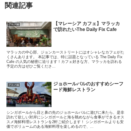
関連記事
【マレーシア カフェ】マラッカ
グルメ編
で訪れたいThe Daily Fix Cafe
マラッカの中心部、ジョンカーストリートにはオシャレなカフェがた
くさんあります。 本記事では、特に話題となっている The Daily Fix
Cafe の人気の秘密に迫ります！カフェ好きな方、マラッカを訪れる
予定の方はぜひご覧くださ...
ジョホールバルのおすすめシーフ
グルメ編
ード海鮮レストラン
シンガポールから目と鼻の先のジョホールバルに遊びに来たら、是非
訪れて欲しい対岸にシンガポールと海を眺めながら食事ができるオス
スメ海鮮料理レストランを2軒ご紹介します！ シンガポールよりも安
価でボリュームのある海鮮料理を楽しめるので、...