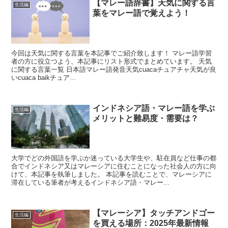
【マレー語辞書】天気に関する言
生活編
葉をマレー語で覚えよう！
今回は天気に関する言葉を本記事でご紹介致します！ マレー語学習
者の方に役立つよう、本記事にリスト形式でまとめています。 天気
に関する言葉一覧 日本語マレー語発音天気cuacaチュアチャ天気が良
いcuaca baikチュア...
インドネシア語・マレー語を学ぶ
生活編
メリットと難易度・需要は？
大学でどの外国語を学ぶか迷っている大学生や、駐在員など仕事の都
合でインドネシア又はマレーシアに住むことになった社会人の方に向
けて、本記事を執筆しました。 本記事を読むことで、マレーシアに
滞在している筆者が考えるインドネシア語・マレー...
【マレーシア】タッチアンドゴー
生活編
を買える場所：2025年最新情報